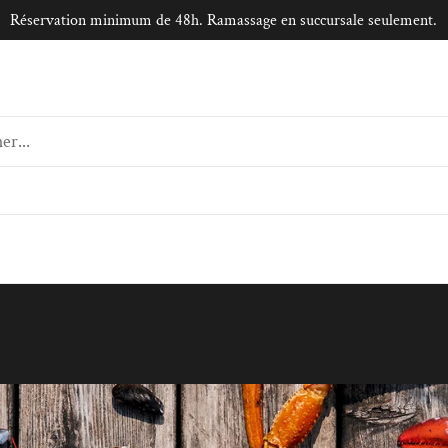
Réservation minimum de 48h. Ramassage en succursale seulement.